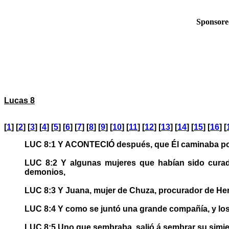
Sponsore
Lucas 8
[
1
] [
2
] [
3
] [
4
] [
5
] [
6
] [
7
] [
8
] [
9
] [
10
] [
11
] [
12
] [
13
] [
14
] [
15
] [
16
] [
LUC 8:1 Y ACONTECIÓ después, que Él caminaba por t
LUC 8:2 Y algunas mujeres que habían sido curada
demonios,
LUC 8:3 Y Juana, mujer de Chuza, procurador de Her
LUC 8:4 Y como se juntó una grande compañía, y los 
LUC 8:5 Uno que sembraba, salió á sembrar su simient