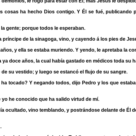
 demonios, le rogó para estar con Él; mas Jesús le despidió
s cosas ha hecho Dios contigo. Y Él se fué, publicando
 la gente; porque todos le esperaban.
a príncipe de la sinagoga, vino, y cayendo á los pies de Jes
años, y ella se estaba muriendo. Y yendo, le apretaba la c
ía ya doce años, la cual había gastado en médicos toda su 
de su vestido; y luego se estancó el flujo de su sangre.
ha tocado? Y negando todos, dijo Pedro y los que estaban 
 yo he conocido que ha salido virtud de mí.
a ocultado, vino temblando, y postrándose delante de Él dec
.