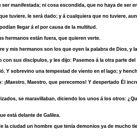
ser manifestada; ni cosa escondida, que no haya de ser ent
e tuviere, le será dado; y á cualquiera que no tuviere, aun 
odían llegar á el por causa de la multitud.
us hermanos están fuera, que quieren verte.
e y mis hermanos son los que oyen la palabra de Dios, y la
con sus discípulos, y les dijo: Pasemos á la otra parte del 
ó. Y sobrevino una tempestad de viento en el lago; y hench
o: ¡Maestro, Maestro, que perecemos! Y despertado Él incre
izados, se maravillaban, diciendo los unos á los otros: ¿Qu
ue está delante de Galilea.
o de la ciudad un hombre que tenía demonios ya de mucho tie