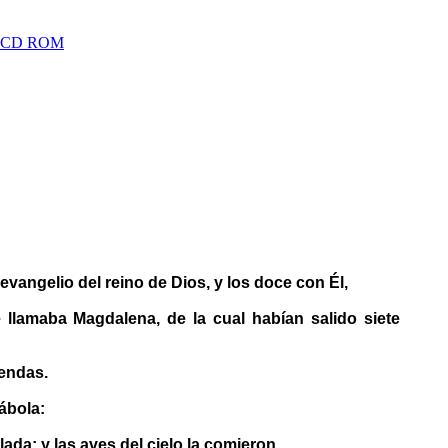
nd CD ROM
angelio del reino de Dios, y los doce con Él,
llamaba Magdalena, de la cual habían salido siete
iendas.
ábola:
da; y las aves del cielo la comieron.