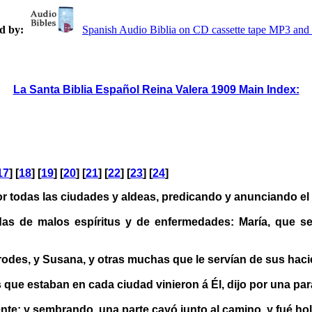
d by:
Spanish Audio Biblia on CD cassette tape MP3 a
La Santa Biblia Español Reina Valera 1909 Main Index:
17
] [
18
] [
19
] [
20
] [
21
] [
22
] [
23
] [
24
]
odas las ciudades y aldeas, predicando y anunciando el ev
s de malos espíritus y de enfermedades: María, que se 
odes, y Susana, y otras muchas que le servían de sus hac
que estaban en cada ciudad vinieron á Él, dijo por una par
e; y sembrando, una parte cayó junto al camino, y fué holla