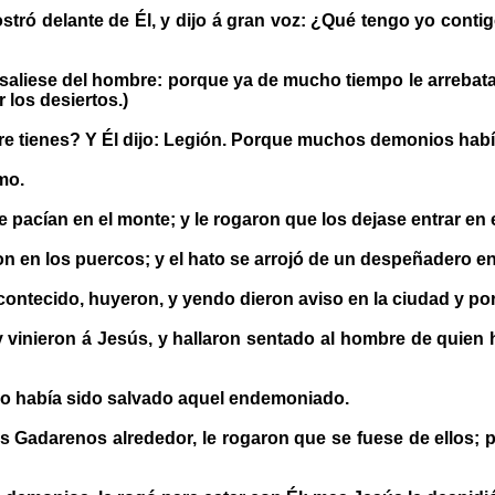
stró delante de Él, y dijo á gran voz: ¿Qué tengo yo conti
aliese del hombre: porque ya de mucho tiempo le arrebata
 los desiertos.)
e tienes? Y Él dijo: Legión. Porque muchos demonios habí
mo.
acían en el monte; y le rogaron que los dejase entrar en el
n en los puercos; y el hato se arrojó de un despeñadero en
contecido, huyeron, y yendo dieron aviso en la ciudad y po
 vinieron á Jesús, y hallaron sentado al hombre de quien h
ómo había sido salvado aquel endemoniado.
os Gadarenos alrededor, le rogaron que se fuese de ellos; 