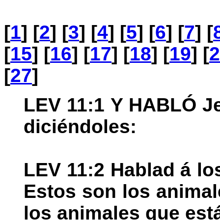
[
1
] [
2
] [
3
] [
4
] [
5
] [
6
] [
7
] [
[
15
] [
16
] [
17
] [
18
] [
19
] [
2
[
27
]
LEV 11:1 Y HABLÓ Je
diciéndoles:
LEV 11:2 Hablad á los
Estos son los anima
los animales que está