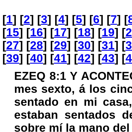
[
1
] [
2
] [
3
] [
4
] [
5
] [
6
] [
7
] [
[
15
] [
16
] [
17
] [
18
] [
19
] [
2
[
27
] [
28
] [
29
] [
30
] [
31
] [
3
[
39
] [
40
] [
41
] [
42
] [
43
] [
4
EZEQ 8:1 Y ACONTECI
mes sexto, á los cin
sentado en mi casa,
estaban sentados de
sobre mí la mano del