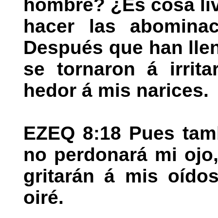
hombre? ¿Es cosa liv
hacer las abomina
Después que han llen
se tornaron á irrit
hedor á mis narices.
EZEQ 8:18 Pues tamb
no perdonará mi ojo,
gritarán á mis oído
oiré.