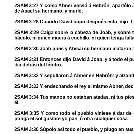
2SAM 3:27 Y como Abner volvió á Hebrón, apartólo Joab
de Asael su hermano, y murió.
2SAM 3:28 Cuando David supo después esto, dijo: Lim
2SAM 3:29 Caiga sobre la cabeza de Joab, y sobre to
báculo, ni quien muera á cuchillo, ni quien tenga falt
2SAM 3:30 Joab pues y Abisai su hermano mataron á 
2SAM 3:31 Entonces dijo David á Joab, y á todo el p
iba detrás del féretro.
2SAM 3:32 Y sepultaron á Abner en Hebrón: y alzando e
2SAM 3:33 Y endechando el rey al mismo Abner, dec
2SAM 3:34 Tus manos no estaban atadas, ni tus pies 
él.
2SAM 3:35 Y como todo el pueblo viniese á dar de c
ponga el sol gustare yo pan, ú otra cualquier cosa.
2SAM 3:36 Súpolo así todo el pueblo, y plugo en sus 