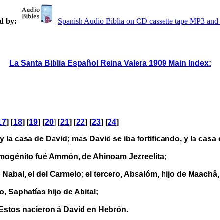
d by:
Spanish Audio Biblia on CD cassette tape MP3 a
La Santa Biblia Español Reina Valera 1909 Main Index:
17
] [
18
] [
19
] [
20
] [
21
] [
22
] [
23
] [
24
]
 la casa de David; mas David se iba fortificando, y la casa
imogénito fué Ammón, de Ahinoam Jezreelita;
Nabal, el del Carmelo; el tercero, Absalóm, hijo de Maachâ,
, Saphatías hijo de Abital;
 Estos nacieron á David en Hebrón.