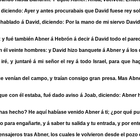
 diciendo: Ayer y antes procurabais que David fuese rey so
blado á David, diciendo: Por la mano de mi siervo David li
 fué también Abner á Hebrón á decir á David todo el parece
él veinte hombres: y David hizo banquete á Abner y á los 
ré, y juntaré á mi señor el rey á todo Israel, para que h
ue venían del campo, y traían consigo gran presa. Mas Abne
ue con él estaba, fué dado aviso á Joab, diciendo: Abner hi
 has hecho? He aquí habíase venido Abner á ti; ¿por qué pu
para engañarte, y á saber tu salida y tu entrada, y por en
ajeros tras Abner, los cuales le volvieron desde el pozo d