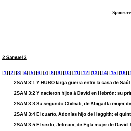
Sponsore
2 Samuel 3
[
1
] [
2
] [
3
] [
4
] [
5
] [
6
] [
7
] [
8
] [
9
] [
10
] [
11
] [
12
] [
13
] [
14
] [
15
] [
16
] [
2SAM 3:1 Y HUBO larga guerra entre la casa de Saúl y
2SAM 3:2 Y nacieron hijos á David en Hebrón: su pr
2SAM 3:3 Su segundo Chileab, de Abigail la mujer de 
2SAM 3:4 El cuarto, Adonías hijo de Haggith; el quinto
2SAM 3:5 El sexto, Jetream, de Egla mujer de David.