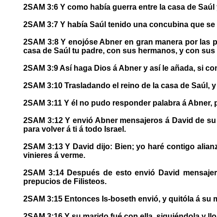
2SAM 3:6 Y como había guerra entre la casa de Saúl y
2SAM 3:7 Y había Saúl tenido una concubina que se l
2SAM 3:8 Y enojóse Abner en gran manera por las pa
casa de Saúl tu padre, con sus hermanos, y con sus
2SAM 3:9 Así haga Dios á Abner y así le añada, si co
2SAM 3:10 Trasladando el reino de la casa de Saúl, 
2SAM 3:11 Y él no pudo responder palabra á Abner, p
2SAM 3:12 Y envió Abner mensajeros á David de su p
para volver á ti á todo Israel.
2SAM 3:13 Y David dijo: Bien; yo haré contigo alian
vinieres á verme.
2SAM 3:14 Después de esto envió David mensajeros
prepucios de Filisteos.
2SAM 3:15 Entonces Is-boseth envió, y quitóla á su ma
2SAM 3:16 Y su marido fué con ella, siguiéndola y ll