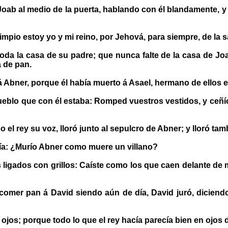
 al medio de la puerta, hablando con él blandamente, y allí
pio estoy yo y mi reino, por Jehová, para siempre, de la s
da la casa de su padre; que nunca falte de la casa de Joa
a de pan.
Abner, porque él había muerto á Asael, hermano de ellos en
ueblo que con él estaba: Romped vuestros vestidos, y ceñío
l rey su voz, lloró junto al sepulcro de Abner; y lloró tam
ía: ¿Murío Abner como muere un villano?
ligados con grillos: Caíste como los que caen delante de m
omer pan á David siendo aún de día, David juró, diciendo
ojos; porque todo lo que el rey hacía parecía bien en ojos 