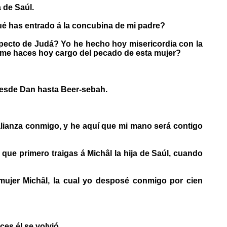
 de Saúl.
qué has entrado á la concubina de mi padre?
specto de Judá? Yo he hecho hoy misericordia con la
ú me haces hoy cargo del pecado de esta mujer?
 desde Dan hasta Beer-sebah.
alianza conmigo, y he aquí que mi mano será contigo
que primero traigas á Michâl la hija de Saúl, cuando
mujer Michâl, la cual yo desposé conmigo por cien
es él se volvió.