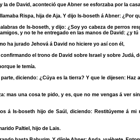
 la de David, aconteció que Abner se esforzaba por la casa
lamaba Rispa, hija de Aja. Y dijo Is-boseth á Abner: ¿Por 
labras de Is-boseth, y dijo: ¿Soy yo cabeza de perros re
 amigos, y no te he entregado en las manos de David: ¿y t
mo ha jurado Jehová á David no hiciere yo así con él,
y confirmando el trono de David sobre Israel y sobre Judá,
orque le temía.
arte, diciendo: ¿Cúya es la tierra? Y que le dijesen: Haz 
za: mas una cosa te pido, y es, que no me vengas á ver sin 
 á Is-boseth hijo de Saúl, diciendo: Restitúyeme á mi 
rido Paltiel, hijo de Lais.
orando hasta Bahurim. Y díjole Abner: Anda, vuélvete. Entonc